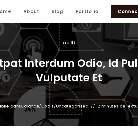
ome
About
Blog
Portfolio
Connec
multi
tpat Interdum Odio, Id Pul
Vulputate Et
ublié dans
Balance
/
Goals
/
Uncategorized
2 minutes de lectu