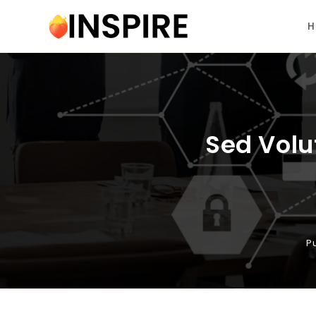
H
Sed Volu
P