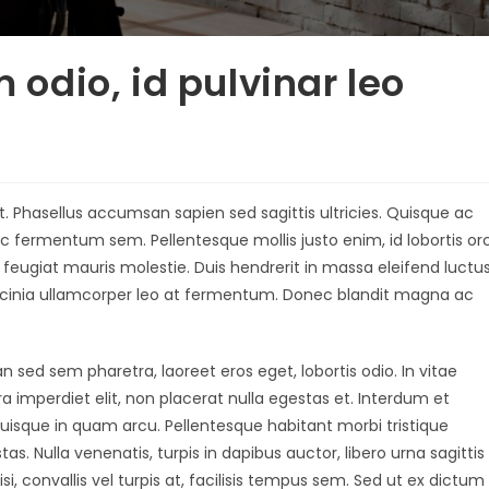
 odio, id pulvinar leo
t. Phasellus accumsan sapien sed sagittis ultricies. Quisque ac
ec fermentum sem. Pellentesque mollis justo enim, id lobortis orc
 feugiat mauris molestie. Duis hendrerit in massa eleifend luctus
lacinia ullamcorper leo at fermentum. Donec blandit magna ac
an sed sem pharetra, laoreet eros eget, lobortis odio. In vitae
 imperdiet elit, non placerat nulla egestas et. Interdum et
isque in quam arcu. Pellentesque habitant morbi tristique
. Nulla venenatis, turpis in dapibus auctor, libero urna sagittis
si, convallis vel turpis at, facilisis tempus sem. Sed ut ex dictum