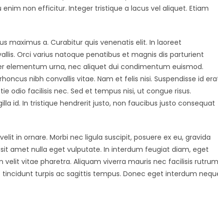
u enim non efficitur. Integer tristique a lacus vel aliquet. Etiam
s maximus a. Curabitur quis venenatis elit. In laoreet
lis. Orci varius natoque penatibus et magnis dis parturient
er elementum urna, nec aliquet dui condimentum euismod.
oncus nibh convallis vitae. Nam et felis nisi. Suspendisse id era
 odio facilisis nec. Sed et tempus nisi, ut congue risus.
illa id. In tristique hendrerit justo, non faucibus justo consequat
it in ornare. Morbi nec ligula suscipit, posuere ex eu, gravida
 sit amet nulla eget vulputate. In interdum feugiat diam, eget
n velit vitae pharetra. Aliquam viverra mauris nec facilisis rutrum
is tincidunt turpis ac sagittis tempus. Donec eget interdum nequ