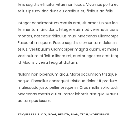
felis sagittis efficitur vitae non lacus. Vivamus porta e
tellus ipsum, tincidunt eu dapibus et, finibus ac felis.
Integer condimentum mattis erat, sit amet finibus lacu
fermentum tincidunt. Integer euismod venenatis conval
montes, nascetur ridiculus mus. Maecenas ullamcorp
Fusce ut mi quam. Fusce sagittis elementum dolor, in rh
tellus. Vestibulum ullamcorper magna quam, et molestie
Vestibulum efficitur libero mi, auctor egestas erat fring
id. Mauris viverra feugiat dictum.
Nullam non bibendum arcu. Morbi accumsan tristique vel
neque. Phasellus consequat tristique dolor. Ut pretium
malesuada justo pellentesque in. Cras mollis sollicitudi
Maecenas mattis dui eu tortor lobortis tristique. Maur
ac tempus ipsum.
ÉTIQUETTES
:
BLOG
,
GOAL
,
HEALTH
,
PLAN
,
TECH
,
WORKSPACE